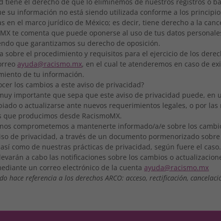
ed tiene el derecho de que lo eliminemos de nuestros registros o b
 su información no está siendo utilizada conforme a los principio
as en el marco jurídico de México; es decir, tiene derecho a la canc
MX te comenta que puede oponerse al uso de tus datos personales
iendo que garantizamos su derecho de oposición.
a sobre el procedimiento y requisitos para el ejercicio de los der
correo
ayuda@racismo.mx
, en el cual te atenderemos en caso de ex
amiento de tu información.
cer los cambios a este aviso de privacidad?
muy importante que sepa que este aviso de privacidad puede, en
iado o actualizarse ante nuevos requerimientos legales, o por las
os que producimos desde RacismoMX.
nos comprometemos a mantenerte informado/a/e sobre los camb
viso de privacidad, a través de un documento pormenorizado sobre
así como de nuestras prácticas de privacidad, según fuere el caso
levarán a cabo las notificaciones sobre los cambios o actualizacion
mediante un correo electrónico de la cuenta
ayuda@racismo.mx
do hace referencia a los derechos ARCO: acceso, rectificación, cancelaci