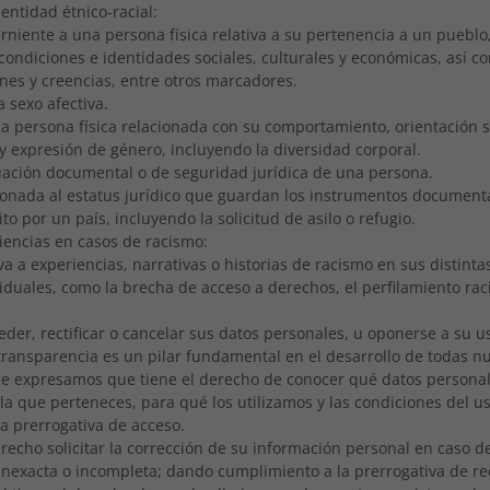
entidad étnico-racial:
rniente a una persona física relativa a su pertenencia a un pueblo,
 condiciones e identidades sociales, culturales y económicas, así c
nes y creencias, entre otros marcadores.
a sexo afectiva.
a persona física relacionada con su comportamiento, orientación s
 y expresión de género, incluyendo la diversidad corporal.
tuación documental o de seguridad jurídica de una persona.
ionada al estatus jurídico que guardan los instrumentos document
to por un país, incluyendo la solicitud de asilo o refugio.
iencias en casos de racismo:
iva a experiencias, narrativas o historias de racismo en sus distint
viduales, como la brecha de acceso a derechos, el perfilamiento raci
der, rectificar o cancelar sus datos personales, u oponerse a su u
ransparencia es un pilar fundamental en el desarrollo de todas nu
e expresamos que tiene el derecho de conocer qué datos personal
 la que perteneces, para qué los utilizamos y las condiciones del 
a prerrogativa de acceso.
recho solicitar la corrección de su información personal en caso d
inexacta o incompleta; dando cumplimiento a la prerrogativa de rec