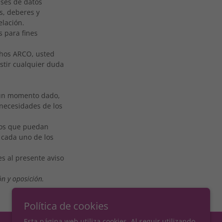
ases de datos
s, deberes y
elación.
 para fines
echos ARCO, usted
istir cualquier duda
 un momento dado,
 necesidades de los
ios que puedan
 cada uno de los
.
es al presente aviso
ón y oposición.
Política de cookies
Esta página web utiliza cookies. Al seguir utilizando