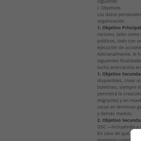
siguiente:
I. Objetivos
Los datos personales
organización.
1. Objetivo Principa
racismo, tales como 
políticos, todo con 
ejecución de acciones
Adicionalmente, le 
siguientes finalidade
lucha antirracista en
1. Objetivo Secunda
disponibles, crear u
boletines, siempre 
permitirá la creaci
migrantes y en movi
racial en términos g
y demás medios.
2. Objetivo Secunda
OSC —incluyendo a ot
En caso de que no de
momento usted nos p