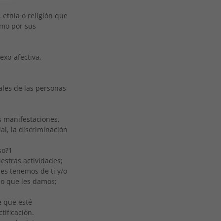
 etnia o religión que
omo por sus
exo-afectiva,
ales de las personas
as manifestaciones,
al, la discriminación
so?1
estras actividades;
es tenemos de ti y/o
uso que les damos;
e que esté
tificación.