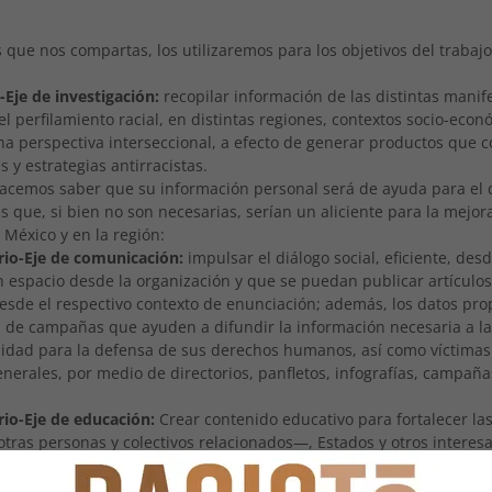
 que nos compartas, los utilizaremos para los objetivos del trabajo
l-Eje de investigación:
recopilar información de las distintas manif
el perfilamiento racial, en distintas regiones, contextos socio-econ
una perspectiva interseccional, a efecto de generar productos que 
 y estrategias antirracistas.
hacemos saber que su información personal será de ayuda para el d
s que, si bien no son necesarias, serían un aliciente para la mejora
 México y en la región:
rio-Eje de comunicación:
impulsar el diálogo social, eficiente, des
n espacio desde la organización y que se puedan publicar artículo
desde el respectivo contexto de enunciación; además, los datos pr
ón de campañas que ayuden a difundir la información necesaria a l
lidad para la defensa de sus derechos humanos, así como víctimas
enerales, por medio de directorios, panfletos, infografías, campañ
rio-Eje de educación:
Crear contenido educativo para fortalecer la
ras personas y colectivos relacionados—, Estados y otros interes
see que sus datos personales sean tratados para estos fines adici
uede comunicar lo anterior, a través de
ayuda@racismo.mx