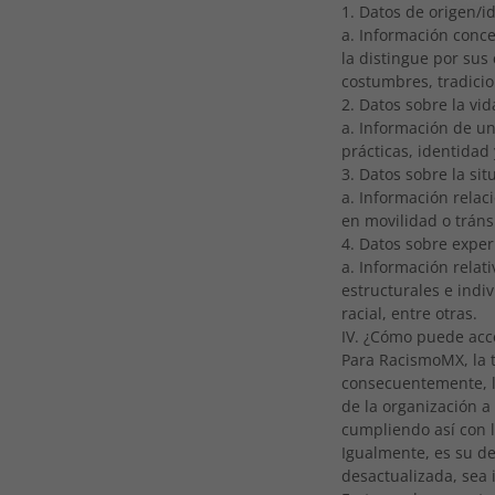
1. Datos de origen/id
a. Información conce
la distingue por sus
costumbres, tradicio
2. Datos sobre la vid
a. Información de un
prácticas, identidad
3. Datos sobre la si
a. Información relac
en movilidad o tránsi
4. Datos sobre exper
a. Información relat
estructurales e indi
racial, entre otras.
IV. ¿Cómo puede acce
Para RacismoMX, la t
consecuentemente, l
de la organización a
cumpliendo así con l
Igualmente, es su de
desactualizada, sea 