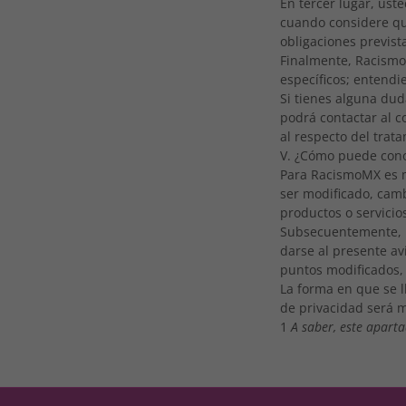
En tercer lugar, ust
cuando considere que
obligaciones previst
Finalmente, Racismo
específicos; entend
Si tienes alguna dud
podrá contactar al 
al respecto del trat
V. ¿Cómo puede cono
Para RacismoMX es 
ser modificado, camb
productos o servici
Subsecuentemente, 
darse al presente a
puntos modificados, 
La forma en que se l
de privacidad será 
1
A saber, este aparta