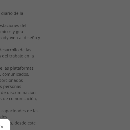
 diario de la
estaciones del
ómicos y geo-
coadyuven al diseño y
esarrollo de las
 del trabajo en la
de las plataformas
s, comunicados,
oporcionados
as personas
 de discriminación
as de comunicación,
s capacidades de las
ados.
onales, desde este