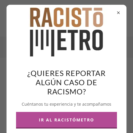
¿QUIERES REPORTAR
CONVOCATORIA YALP
ALGÚN CASO DE
2026
RACISMO?
Cuéntanos tu experiencia y te acompañamos
IR AL RACISTÓMETRO
Young Anti-racist Leadership Project