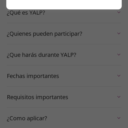
¿Qué es YALP?
¿Quienes pueden participar?
¿Que harás durante YALP?
Fechas importantes
Requisitos importantes
¿Como aplicar?