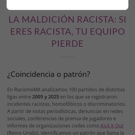
LA MALDICIÓN RACISTA: SI
ERES RACISTA, TU EQUIPO
PIERDE
¿Coincidencia o patrón?
En RacismoMX analizamos 100 partidos de distintas
ligas entre
2005 y 2025
en los que se registraron
incidentes racistas, homofóbicos o discriminatorios.
A partir de notas periodísticas, denuncias en redes
sociales, conferencias de prensa de jugadores e
informes de organizaciones civiles como
Kick It Out
(Reino Unido), identificamos un patrón que llama la