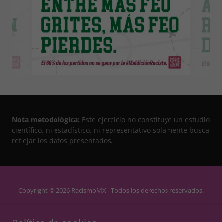
Nota metodológica:
Este ejercicio no constituye un estudio
científico, ni estadístico, ni representativo solamente busca
reflejar los datos presentados.
Copyright © 2026 RacismoMX - Todos los derechos reservados.
Powered by